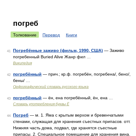
погреб
Толкование
Перевод
Книги
Погребённые заживо (фильм, 1990, США)
— Заживо
41
погребенный Buried Alive Жанр фил …
Википедия
погребённый
— прич.; кр.ф. погребён, погребена/, бено/,
42
бены/ …
Орфографический словарь русского языка
погребённый
— ён, ена погребённый, ён, ена …
43
Словарь употребления буквы Ё
Погреб
— м. 1. Яма с крытым верхом и бревенчатыми
44
стенами, служащая для хранения съестных припасов. отт.
Нижняя часть дома, подвал, где хранятся съестные
припасы. 2. Специальное помещение для хранения вина.