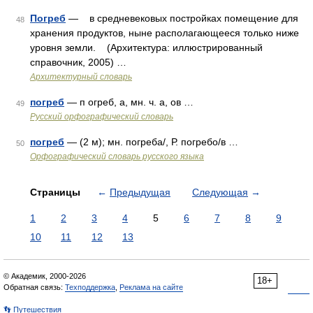
Погреб
— в средневековых постройках помещение для
48
хранения продуктов, ныне располагающееся только ниже
уровня земли. (Архитектура: иллюстрированный
справочник, 2005) …
Архитектурный словарь
погреб
— п огреб, а, мн. ч. а, ов …
49
Русский орфографический словарь
погреб
— (2 м); мн. погреба/, Р. погребо/в …
50
Орфографический словарь русского языка
Страницы
←
Предыдущая
Следующая
→
1
2
3
4
5
6
7
8
9
10
11
12
13
© Академик, 2000-2026
18+
Обратная связь:
Техподдержка
,
Реклама на сайте
👣 Путешествия