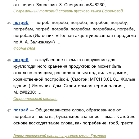
отт. перен. Запас вин. 3. Специально&#8230; …
Современный толковый словарь русского языка Ефремовой
погреб
— погреб, погреба, погреба, погребов, погребу,
45
погребам, погреб, погреба, погребом, погребами, погребе,
погребах (Источник: «Полная акцентуированная парадигма
по А. А. Зализняку») …
Формы слов
погреб
— заглубленное в землю сооружение для
46
круглогодичного хранения продуктов; он может быть
отдельно стоящим, расположенным под жилым домом,
хозяйственной постройкой. (Смотри: МГСН 3.01 01. Жилые
здания.) Источник: Дом: Строительная терминология ,
М.:&#8230; …
Строительный словарь
погреб
— Общеславянское слово, образованное от
47
погребати – копать , буквальное значение – яма . К этой же
основе восходят такие слова, как погребение, гроб, грести
…
Этимологический словарь русского языка Крылова